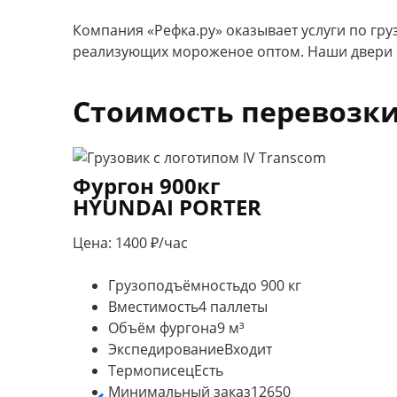
Компания «Рефка.ру» оказывает услуги по гр
реализующих мороженое оптом. Наши двери в
Стоимость перевозк
Фургон 900кг
HYUNDAI PORTER
Цена: 1400 ₽/час
Грузоподъёмность
до 900 кг
Вместимость
4 паллеты
Объём фургона
9 м³
Экспедирование
Входит
Термописец
Есть
Минимальный заказ
12650