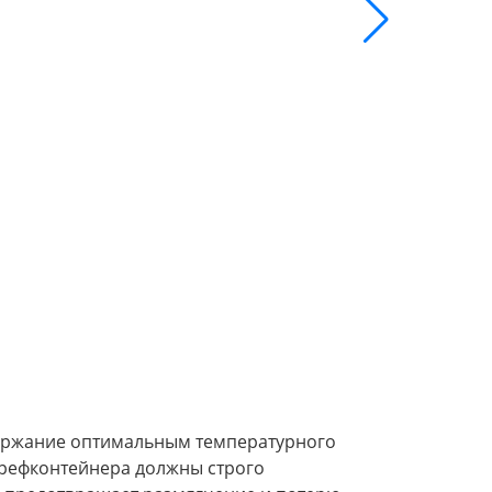
Заказать
держание оптимальным температурного
 рефконтейнера должны строго