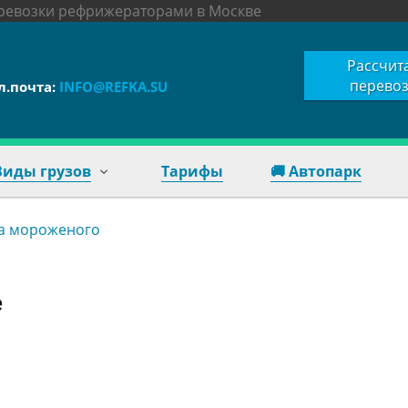
еревозки рефрижераторами в Москве
Рассчит
перевоз
л.почта:
INFO@REFKA.SU
Виды грузов
Тарифы
🚚 Автопарк
а мороженого
е