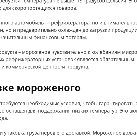
ебуется температура не выше -18 градусов Цельсия. Эт
о для скоропортящихся товаров.
нного автомобиль — рефрижератора, но и внимательност
н, но и предварительно охлажден до загрузки продукци
 значительным финансовым потерям.
продукта – мороженое чувствительно к колебаниям микр
 рефрижераторных установок является обязательным. 
о и коммерческой ценности продукта.
зке мороженого
ребуются необходимые условия, чтобы гарантировать с
о оснащен для поддержания низких температур. Это вк
ода.
 и упаковка груза перед его доставкой. Мороженое долж