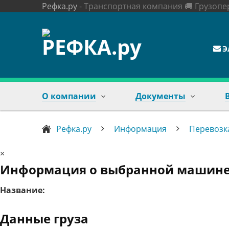
Рефка.ру
- Транспортная компания 🚚 Грузоп
Skip
to
content
Э
О компании
Документы
Рефка.ру
Информация
Перевозк
×
Информация о выбранной машин
Название:
Данные груза