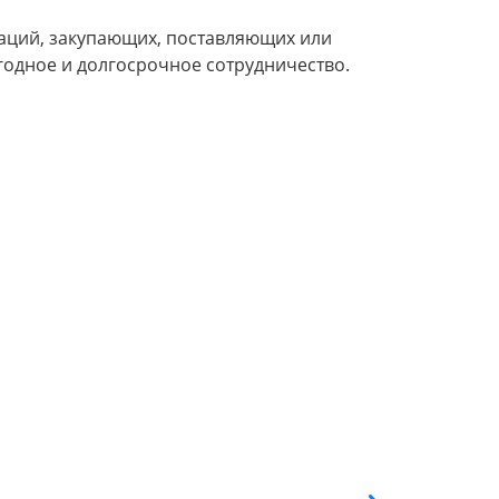
заций, закупающих, поставляющих или
одное и долгосрочное сотрудничество.
Рефре
ISUZU 
Цена: 1500
Груз
Вмес
Объё
Эксп
Терм
Мини