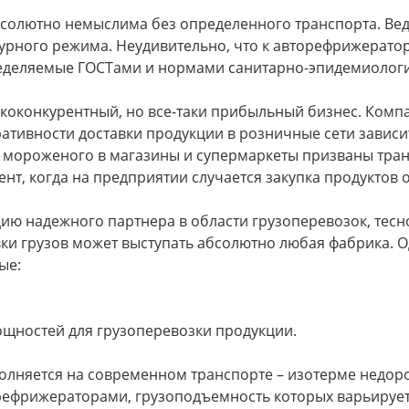
солютно немыслима без определенного транспорта. Вед
урного режима. Неудивительно, что к авторефрижерат
еделяемые ГОСТами и нормами санитарно-эпидемиологи
ококонкурентный, но все-таки прибыльный бизнес. Ком
ративности доставки продукции в розничные сети зависи
ки мороженого в магазины и супермаркеты призваны тра
нт, когда на предприятии случается закупка продуктов
ию надежного партнера в области грузоперевозок, тесн
и грузов может выступать абсолютно любая фабрика. О
ые:
щностей для грузоперевозки продукции.
лняется на современном транспорте – изотерме недоро
фрижераторами, грузоподъемность которых варьируется 