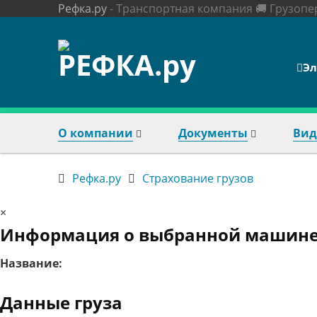
Рефка.ру
- Транспортная компания 🚚 Грузоп
Skip
to
content
Эл
О компании
Документы
Вид
Рефка.ру
Страхование грузов
×
Информация о выбранной машин
Название:
Данные груза