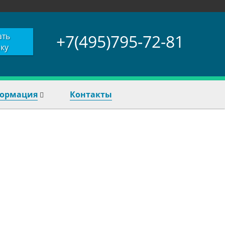
ать
+7(495)795-72-81
ку
ормация
Контакты