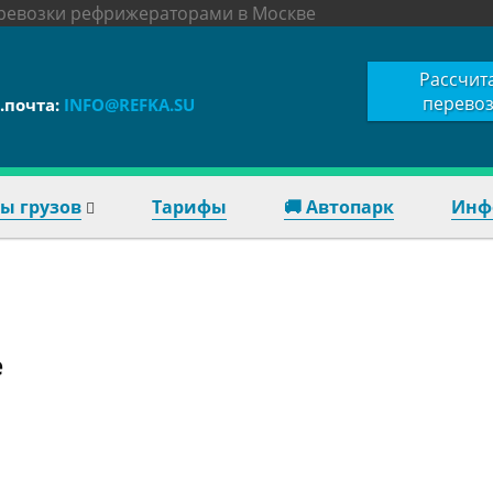
еревозки рефрижераторами в Москве
Рассчит
перевоз
.почта:
INFO@REFKA.SU
ы грузов
Тарифы
🚚 Автопарк
Инф
е