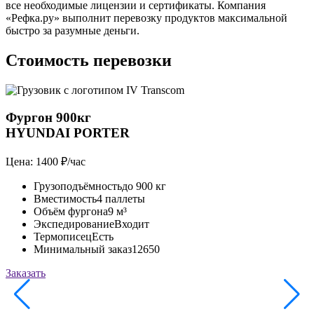
все необходимые лицензии и сертификаты. Компания
«Рефка.ру» выполнит перевозку продуктов максимальной
быстро за разумные деньги.
Стоимость перевозки
Фургон 900кг
HYUNDAI PORTER
Цена: 1400 ₽/час
Ц
Грузоподъёмность
до 900 кг
Вместимость
4 паллеты
Объём фургона
9 м³
Экспедирование
Входит
Термописец
Есть
Минимальный заказ
12650
Заказать
З