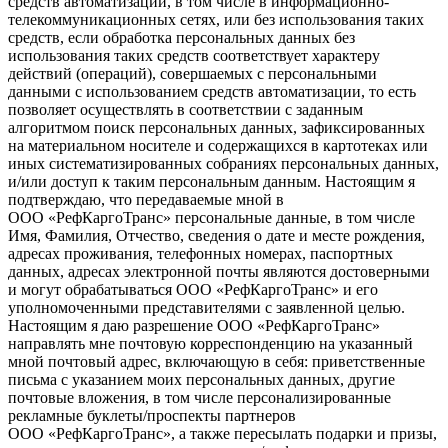
средств автоматизации, в том числе в информационно-
телекоммуникационных сетях, или без использования таких
средств, если обработка персональных данных без
использования таких средств соответствует характеру
действий (операций), совершаемых с персональными
данными с использованием средств автоматизации, то есть
позволяет осуществлять в соответствии с заданным
алгоритмом поиск персональных данных, зафиксированных
на материальном носителе и содержащихся в картотеках или
иных систематизированных собраниях персональных данных,
и/или доступ к таким персональным данным. Настоящим я
подтверждаю, что передаваемые мной в
ООО «РефКаргоТранс» персональные данные, в том числе
Имя, Фамилия, Отчество, сведения о дате и месте рождения,
адресах проживания, телефонных номерах, паспортных
данных, адресах электронной почты являются достоверными
и могут обрабатываться ООО «РефКаргоТранс» и его
уполномоченными представителями с заявленной целью.
Настоящим я даю разрешение ООО «РефКаргоТранс»
направлять мне почтовую корреспонденцию на указанный
мной почтовый адрес, включающую в себя: приветственные
письма с указанием моих персональных данных, другие
почтовые вложения, в том числе персонализированные
рекламные буклеты/проспекты партнеров
ООО «РефКаргоТранс», а также пересылать подарки и призы,