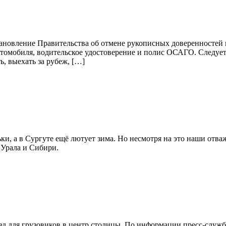
остановление Правительства об отмене рукописных доверенностей
автомобиля, водительское удостоверение и полис ОСАГО. Следует
ь, выехать за рубеж, […]
ки, а в Сургуте ещё лютует зима. Но несмотря на это наши отв
 Урала и Сибири.
зд для грузовиков в центр столицы. По информации пресс-служ