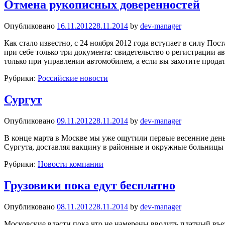
Отмена рукописных доверенностей
Опубликовано
16.11.2012
28.11.2014
by
dev-manager
Как стало известно, с 24 ноября 2012 года вступает в силу П
при себе только три документа: свидетельство о регистрации 
только при управлении автомобилем, а если вы захотите продат
Рубрики:
Российские новости
Сургут
Опубликовано
09.11.2012
28.11.2014
by
dev-manager
В конце марта в Москве мы уже ощутили первые весенние день
Сургута, доставляя вакцину в районные и окружные больницы
Рубрики:
Новости компании
Грузовики пока едут бесплатно
Опубликовано
08.11.2012
28.11.2014
by
dev-manager
Московские власти пока что не намерены вводить платный въе