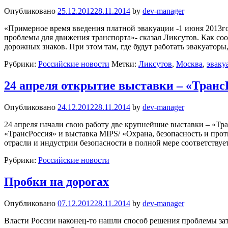
Опубликовано
25.12.2012
28.11.2014
by
dev-manager
«Примерное время введения платной эвакуации -1 июня 2013го
проблемы для движения транспорта»- сказал Ликсутов. Как со
дорожных знаков. При этом там, где будут работать эвакуаторы
Рубрики:
Российские новости
Метки:
Ликсутов
,
Москва
,
эваку
24 апреля открытие выставки – «Транс
Опубликовано
24.12.2012
28.11.2014
by
dev-manager
24 апреля начали свою работу две крупнейшие выставки – «Тра
«ТрансРоссия» и выставка MIPS/ «Охрана, безопасность и пр
отрасли и индустрии безопасности в полной мере соответству
Рубрики:
Российские новости
Пробки на дорогах
Опубликовано
07.12.2012
28.11.2014
by
dev-manager
Власти России наконец-то нашли способ решения проблемы зат