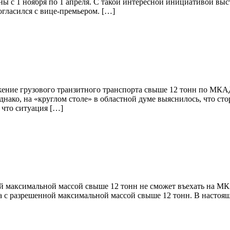
ны с 1 ноября по 1 апреля. С такой интересной инициативой вы
огласился с вице-премьером. […]
ение грузового транзитного транспорта свыше 12 тонн по МКАД
днако, на «круглом столе» в областной думе выяснилось, что с
 что ситуация […]
ной максимальной массой свыше 12 тонн не сможет въехать на МК
 с разрешенной максимальной массой свыше 12 тонн. В настояще