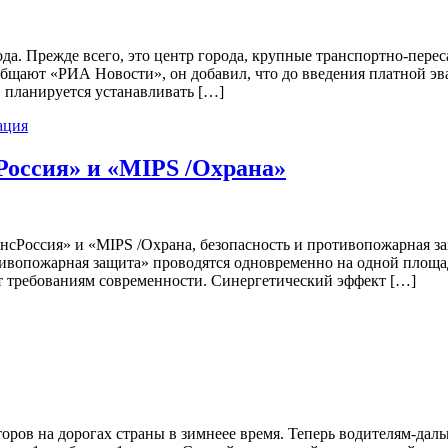
да. Прежде всего, это центр города, крупные транспортно-пере
общают «РИА Новости», он добавил, что до введения платной э
, планируется устанавливать […]
ация
Россия» и «MIPS /Охрана»
нсРоссия» и «MIPS /Охрана, безопасность и противопожарная за
отивопожарная защита» проводятся одновременно на одной пло
ет требованиям современности. Синергетический эффект […]
оров на дорогах страны в зимнеее время. Теперь водителям-дал