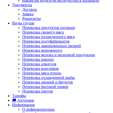
Вакансии водителя-экспедитора в Балашихе
Документы
Договор
Заявка
Реквизиты
Виды грузов
Перевозка продуктов питания
Перевозка свежего мяса
Перевозка охлажденного мяса
Перевозка полуфабрикатов
Перевозка замороженных овощей
Перевозка мороженого
Перевозка молока и молочной продукции
Перевозка вакцин
Перевозка алкоголя
Перевозка консервов
Перевозка мяса птицы
Перевозка охлажденной рыбы
Перевозка овощей и фруктов
Перевозка бытовой химии
Перевозка цветов
Тарифы
🚚 Автопарк
Информация
О рефрижераторах