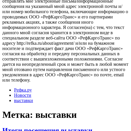
отправлять мне электронные письма/информационные
сообщения на указанный мной адрес электронной почты и/
или номер мобильного телефона, включающие информацию о
проводимых ООО «РефКаргоТранс» и его партнерами
рекламных акциях, а также сообщения иного
информационного характера. Я согласен(на) с тем, что текст
данного мной согласия хранится в электронном виде в
специальном разделе веб-сайта ООО «РефКаргоТранс» по
адресу http://refka.ru/about/agreement/ и/или на бумажном
носителе и подтверждает факт дачи ООО «РефКаргоТранс»
согласия на обработку и передачу персональных данных в
соответствии с вышеизложенными положениями. Согласие
дается на неопределенный срок и может быть в любой момент
мной отозвано путем направления письменного или устного
уведомления в адрес ООО «РефКаргоТранс» по почте, email
или телефону.
Рефка.ру
Новости
выставки
Метка:
выставки
Итоги посещения выставки