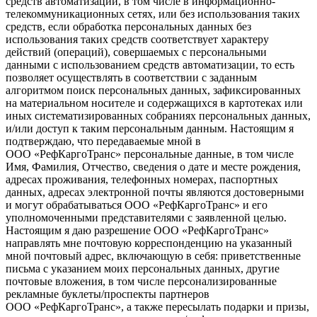
средств автоматизации, в том числе в информационно-
телекоммуникационных сетях, или без использования таких
средств, если обработка персональных данных без
использования таких средств соответствует характеру
действий (операций), совершаемых с персональными
данными с использованием средств автоматизации, то есть
позволяет осуществлять в соответствии с заданным
алгоритмом поиск персональных данных, зафиксированных
на материальном носителе и содержащихся в картотеках или
иных систематизированных собраниях персональных данных,
и/или доступ к таким персональным данным. Настоящим я
подтверждаю, что передаваемые мной в
ООО «РефКаргоТранс» персональные данные, в том числе
Имя, Фамилия, Отчество, сведения о дате и месте рождения,
адресах проживания, телефонных номерах, паспортных
данных, адресах электронной почты являются достоверными
и могут обрабатываться ООО «РефКаргоТранс» и его
уполномоченными представителями с заявленной целью.
Настоящим я даю разрешение ООО «РефКаргоТранс»
направлять мне почтовую корреспонденцию на указанный
мной почтовый адрес, включающую в себя: приветственные
письма с указанием моих персональных данных, другие
почтовые вложения, в том числе персонализированные
рекламные буклеты/проспекты партнеров
ООО «РефКаргоТранс», а также пересылать подарки и призы,